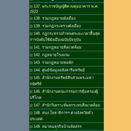
137. พระราชบัญญัติควบคุมอาคาร พ.ศ.
2522
138. รวมกฎหมายผังเมือง
139. รวมกฎกระทรวงผังเมือง
140. กฎกระทรวงกำหนดระยะเวลาสิ้นสุด
การบังคับใช้ผังเมืองฉบับปัจจุบัน
141. รวมกฎหมายสิ่งแวดล้อม
142. กฎหมายโรงแรม
143. รวมกฎหมายหอพัก
144. ศูนย์ข้อมูลอสังหาริมทรัพย์
145. สำนักงานทรัพย์สินส่วนพระมหา
กษัตริย์
146. สำนักงานคณะกรรมการคุ้มครองผู้
บริโภค
147. สำนักวิเคราะห์ผลกระทบสิ่งแวดล้อม
148. สนง.โยธาธิการฯ ต่างจังหวัดทั่ว
ประเทศ
149. สมาคมธุรกิจบ้านจัดสรร