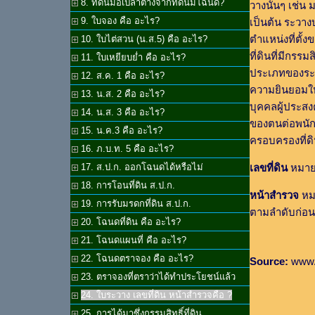
8. ที่ดินมือเปล่าต่างจากที่ดินมีโฉนด?
วางนั้นๆ เช่น 
9. ใบจอง คือ อะไร?
เป็นต้น ระวาง
ตำแหน่งที่ตั้
10. ใบไต่สวน (น.ส.5) คือ อะไร?
ที่ดินที่มีกรรม
11. ใบเหยียบย่ำ คือ อะไร?
ประเภทของระวา
12. ส.ค. 1 คือ อะไร?
ความยินยอมให้
13. น.ส. 2 คือ อะไร?
บุคคลผู้ประสง
14. น.ส. 3 คือ อะไร?
ของตนต่อพนักง
15. น.ค.3 คือ อะไร?
ครอบครองที่ด
16. ภ.บ.ท. 5 คือ อะไร?
เลขที่ดิน
หมายถ
17. ส.ป.ก. ออกโฉนดได้หรือไม่
18. การโอนที่ดิน ส.ป.ก.
หน้าสำรวจ
หมา
19. การรับมรดกที่ดิน ส.ป.ก.
ตามลำดับก่อน
20. โฉนดที่ดิน คือ อะไร?
21. โฉนดแผนที่ คือ อะไร?
22. โฉนดตราจอง คือ อะไร?
Source:
www.d
23. ตราจองที่ตราว่าได้ทำประโยชน์แล้ว
24. ใบระวาง เลขที่ดิน หน้าสำรวจคือ ?
25. การได้มาซึ่งกรรมสิทธิ์ที่ดิน