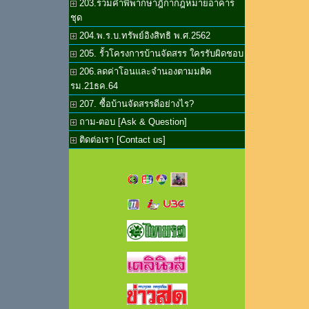
203.รวมคำพิพากษาฎีกากฎหมายอาคาร
ชุด
204.พ.ร.บ.ทรัพย์อิงสิทธิ พ.ศ.2562
205. รั้วโครงการบ้านจัดสรร ใครรับผิดชอบ
206.ลดค่าโอนและจำนองตามมติค
รม.21ธค.64
207. ซื้อบ้านจัดสรรดีอย่างไร?
ถาม-ตอบ [Ask & Question]
ติดต่อเรา [Contact us]