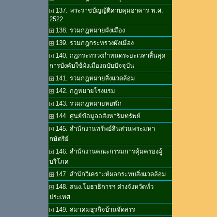
137. พระราชบัญญัติควบคุมอาคาร พ.ศ.
2522
138. รวมกฎหมายผังเมือง
139. รวมกฎกระทรวงผังเมือง
140. กฎกระทรวงกำหนดระยะเวลาสิ้นสุด
การบังคับใช้ผังเมืองฉบับปัจจุบัน
141. รวมกฎหมายสิ่งแวดล้อม
142. กฎหมายโรงแรม
143. รวมกฎหมายหอพัก
144. ศูนย์ข้อมูลอสังหาริมทรัพย์
145. สำนักงานทรัพย์สินส่วนพระมหา
กษัตริย์
146. สำนักงานคณะกรรมการคุ้มครองผู้
บริโภค
147. สำนักวิเคราะห์ผลกระทบสิ่งแวดล้อม
148. สนง.โยธาธิการฯ ต่างจังหวัดทั่ว
ประเทศ
149. สมาคมธุรกิจบ้านจัดสรร