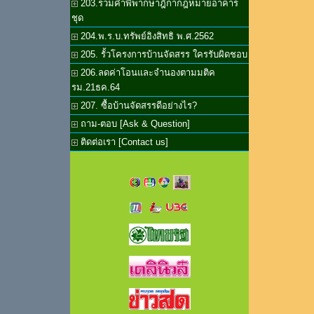
203.รวมคำพิพากษาฎีกากฎหมายอาคาร
ชุด
204.พ.ร.บ.ทรัพย์อิงสิทธิ พ.ศ.2562
205. รั้วโครงการบ้านจัดสรร ใครรับผิดชอบ
206.ลดค่าโอนและจำนองตามมติค
รม.21ธค.64
207. ซื้อบ้านจัดสรรดีอย่างไร?
ถาม-ตอบ [Ask & Question]
ติดต่อเรา [Contact us]