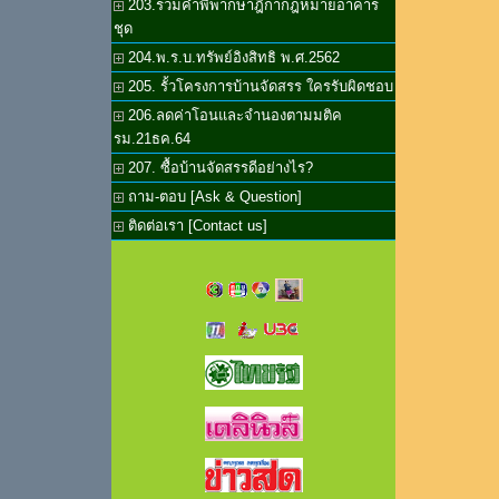
203.รวมคำพิพากษาฎีกากฎหมายอาคาร
ชุด
204.พ.ร.บ.ทรัพย์อิงสิทธิ พ.ศ.2562
205. รั้วโครงการบ้านจัดสรร ใครรับผิดชอบ
206.ลดค่าโอนและจำนองตามมติค
รม.21ธค.64
207. ซื้อบ้านจัดสรรดีอย่างไร?
ถาม-ตอบ [Ask & Question]
ติดต่อเรา [Contact us]