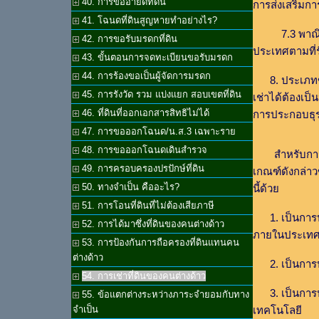
40. การขออายัดที่ดิน
การส่งเสริมกา
41. โฉนดที่ดินสูญหายทำอย่างไร?
7.3 พาณิชยก
42. การขอรับมรดกที่ดิน
ประเทศตามที
43. ขั้นตอนการจดทะเบียนขอรับมรดก
44. การร้องขอเป็นผู้จัดการมรดก
8. ประเภทขอ
45. การรังวัด รวม แบ่งแยก สอบเขตที่ดิน
เช่าได้ต้องเป
46. ที่ดินที่ออกเอกสารสิทธิไม่ได้
การประกอบธุร
47. การขอออกโฉนด/น.ส.3 เฉพาะราย
48. การขอออกโฉนดเดินสำรวจ
สำหรับการเ
49. การครอบครองปรปักษ์ที่ดิน
เกณฑ์ดังกล่าวข
50. ทางจำเป็น คืออะไร?
นี้ด้วย
51. การโอนที่ดินที่ไม่ต้องเสียภาษี
1. เป็นการปร
52. การได้มาซึ่งที่ดินของคนต่างด้าว
ภายในประเท
53. การป้องกันการถือครองที่ดินแทนคน
ต่างด้าว
2. เป็นการปร
54. การเช่าที่ดินของคนต่างด้าว
3. เป็นการปร
55. ข้อแตกต่างระหว่างภาระจำยอมกับทาง
เทคโนโลยี
จำเป็น