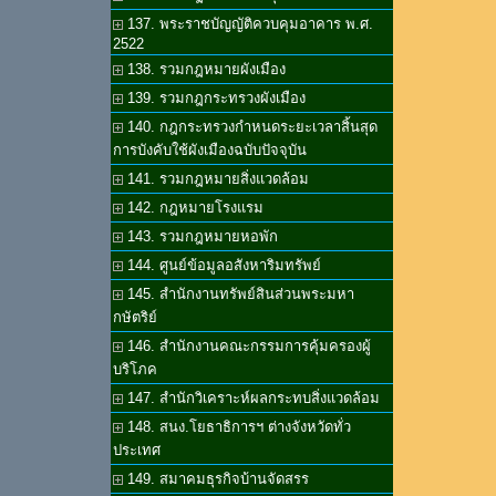
137. พระราชบัญญัติควบคุมอาคาร พ.ศ.
2522
138. รวมกฎหมายผังเมือง
139. รวมกฎกระทรวงผังเมือง
140. กฎกระทรวงกำหนดระยะเวลาสิ้นสุด
การบังคับใช้ผังเมืองฉบับปัจจุบัน
141. รวมกฎหมายสิ่งแวดล้อม
142. กฎหมายโรงแรม
143. รวมกฎหมายหอพัก
144. ศูนย์ข้อมูลอสังหาริมทรัพย์
145. สำนักงานทรัพย์สินส่วนพระมหา
กษัตริย์
146. สำนักงานคณะกรรมการคุ้มครองผู้
บริโภค
147. สำนักวิเคราะห์ผลกระทบสิ่งแวดล้อม
148. สนง.โยธาธิการฯ ต่างจังหวัดทั่ว
ประเทศ
149. สมาคมธุรกิจบ้านจัดสรร