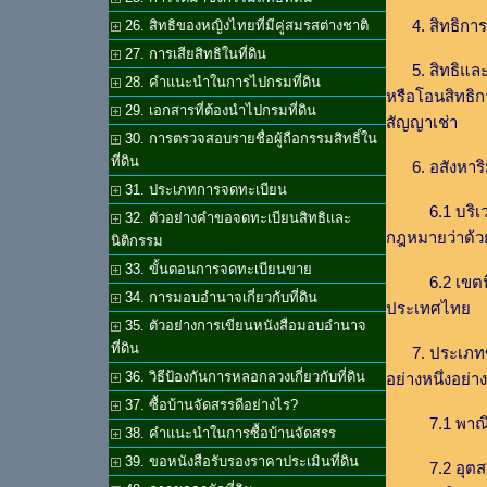
4. สิทธิการเ
26. สิทธิของหญิงไทยที่มีคู่สมรสต่างชาติ
27. การเสียสิทธิในที่ดิน
5. สิทธิและหน
28. คำแนะนำในการไปกรมที่ดิน
หรือโอนสิทธิก
29. เอกสารที่ต้องนำไปกรมที่ดิน
สัญญาเช่า
30. การตรวจสอบรายชื่อผู้ถือกรรมสิทธิ์ใน
ที่ดิน
6. อสังหาริมท
31. ประเภทการจดทะเบียน
6.1 บริเวณท
32. ตัวอย่างคำขอจดทะเบียนสิทธิและ
กฎหมายว่าด้วย
นิติกรรม
33. ขั้นตอนการจดทะเบียนขาย
6.2 เขตนิคม
34. การมอบอำนาจเกี่ยวกับที่ดิน
ประเทศไทย
35. ตัวอย่างการเขียนหนังสือมอบอำนาจ
ที่ดิน
7. ประเภทขอ
36. วิธีป้องกันการหลอกลวงเกี่ยวกับที่ดิน
อย่างหนึ่งอย่าง
37. ซื้อบ้านจัดสรรดีอย่างไร?
7.1 พาณิชยกร
38. คำแนะนำในการซื้อบ้านจัดสรร
39. ขอหนังสือรับรองราคาประเมินที่ดิน
7.2 อุตสาหก