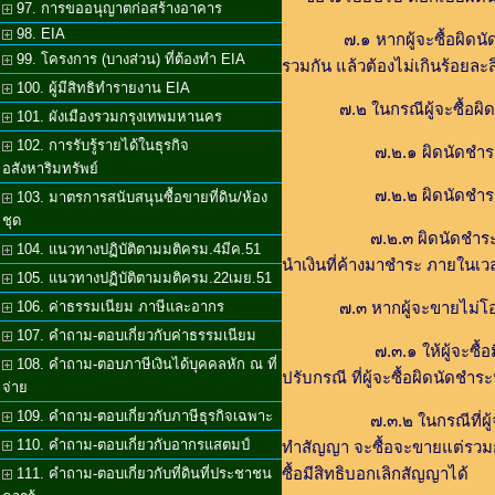
97. การขออนุญาตก่อสร้างอาคาร
98. EIA
๗.๑ หากผู้จะซื้อผิดนัดการชำร
99. โครงการ (บางส่วน) ที่ต้องทำ EIA
รวมกัน แล้วต้องไม่เกินร้อยล
100. ผู้มีสิทธิทำรายงาน EIA
๗.๒ ในกรณีผู้จะซื้อผิดนัดช
101. ผังเมืองรวมกรุงเทพมหานคร
102. การรับรู้รายได้ในธุรกิจ
๗.๒.๑ ผิดนัดชำระราคาด
อสังหาริมทรัพย์
๗.๒.๒ ผิดนัดชำระราคาดังก
103. มาตรการสนับสนุนซื้อขายที่ดิน/ห้อง
ชุด
๗.๒.๓ ผิดนัดชำระราคาในอัตร
104. แนวทางปฏิบัติตามมติครม.4มีค.51
นำเงินที่ค้างมาชำระ ภายในเวลาไ
105. แนวทางปฏิบัติตามมติครม.22เมย.51
106. ค่าธรรมเนียม ภาษีและอากร
๗.๓ หากผู้จะขายไม่โอนกรรมส
107. คำถาม-ตอบเกี่ยวกับค่าธรรมเนียม
๗.๓.๑ ให้ผู้จะซื้อมีสิทธิบอก
108. คำถาม-ตอบภาษีเงินได้บุคคลหัก ณ ที่
ปรับกรณี ที่ผู้จะซื้อผิดนัดชำร
จ่าย
109. คำถาม-ตอบเกี่ยวกับภาษีธุรกิจเฉพาะ
๗.๓.๒ ในกรณีที่ผู้จะซื้อไม่ใ
110. คำถาม-ตอบเกี่ยวกับอากรแสตมป์
ทำสัญญา จะซื้อจะขายแต่รวมกัน
ซื้อมีสิทธิบอกเลิกสัญญาได้
111. คำถาม-ตอบเกี่ยวกับที่ดินที่ประชาชน