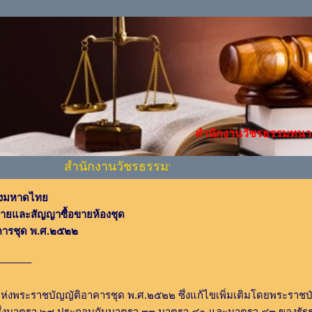
สำนักงานวัชรธรรมทนาย
สำนักงานวัชรธรรมทนายความฯ ยินดีให้บริการท
งมหาดไทย
ายและสัญญาซื้อขายห้องชุด
คารชุด พ.ศ.๒๕๒๒
______
าชบัญญัติอาคารชุด พ.ศ.๒๕๒๒ ซึ่งแก้ไขเพิ่มเติมโดยพระราชบัญญ
คลซึ่งมาตรา ๒๙ ประกอบกับมาตรา ๓๓ มาตรา ๔๑ และมาตรา ๔๓ ของรัฐ