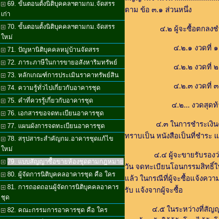
69. ขั้นตอนตั้งนิติบุคคลฯตามกม.จัดสรร
ตาม ข้อ ๓.๑ ส่วนหนึ่ง
เก่า
70. ขั้นตอนตั้งนิติบุคคลฯตามกม.จัดสรร
๔.๒ ผู้จะซื้อตกลงชำระราคาค่าห้อ
ใหม่
๔.๒.๑ งวดที่ ๑ จำนวน.........
71. ปัญหานิติบุคคลหมู่บ้านจัดสรร
72. ภาระภาษีในการขายอสังหาริมทรัพย์
๔.๒.๒ งวดที่ ๒จำนวน..........
73. หลักเกณฑ์การประเมินราคาทรัพย์สิน
๔.๒.๓ งวดที่ ๓ จำนวน ........
74. ความรู้ทั่วไปเกี่ยวกับอาคารชุด
75. คำที่ควรรู้เกี่ยวกับอาคารชุด
๔.๒... งวดสุดท้ายจำนวน .........
76. เอกสารขอจดทะเบียนอาคารชุด
๔.๓ ในการชำระเงินค่าห้องชุด
77. แผนผังการจดทะเบียนอาคารชุด
ทราบเป็น หนังสือเป็นที่ชำระ แ
78. สรุปสาระสำคัญกม.อาคารชุดแก้ไข
ใหม่
๔.๔ ผู้จะขายรับรองว่าจะดำเนิน
79. แบบสัญญาซื้อขายห้องชุดตามกฎหมาย
วัน จดทะเบียนโอนกรรมสิทธิ์ใน
80. ผู้จัดการนิติบุคคลอาคารชุด คือ ใคร
แล้ว ในกรณีที่ผู้จะซื้อแจ้งค
81. การถอดถอนผู้จัดการนิติบุคคลอาคาร
รับ แจ้งจากผู้จะซื้อ
ชุด
๔.๕ ในระหว่างที่สัญญานี้มีผลใ
82. คณะกรรมการอาคารชุด คือ ใคร