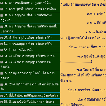
56. ค่าธรรมเนียมตามกฎหมายที่ดิน
กันกับเจ้าของห้องชุดอื่น ๆ ดังต
57. ความรู้ทั่วไปเกี่ยวกับการจัดสรรที่ดิน
๒.๒.๑ ทรัพย์ตามที่พระราช
58. ต.ย.สัญญาจะซื้อจะขายที่ดินตาม
กฎหมาย
๒.๒.๒ ที่ดินที่ตั้งอาคารชุดจ
59. ต.ย.สัญญาจะซื้อจะขายที่ดินพร้อมสิ่ง
ปลูกสร้าง
๒.๒.๓ สิ่งอำนวยความสะดวกต
60. คำที่ควรรู้เกี่ยวกับการจัดสรรที่ดิน
หาก ผู้จะขายได้ทำการโฆษณา
61. การขออนุญาตทำการจัดสรรที่ดิน
ข้อ ๓. ราคาจะซื้อจะขาย
62. โครงการจัดสรรจิ๋ว
63. แผนผังการขออนุญาตจัดสรร ก.ท.ม.
๓.๑ ผู้จะซื้อและผู้จะขายตกลงจะซ
(...............................)
64. แผนผังการขออนุญาตจัดสรรต่าง
จังหวัด
๓.๒ ในกรณีที่อาคารชุดยังดำเ
65. การดูแลสาธารณูปโภคในโครงการ
ห้องชุดส่วนที่ เพิ่มขึ้นหรื
จัดสรร
ข้อ ๔.๒
66. เงินค่าบริการสาธารณะนำมาใช้ได้เมื่อ
ใด
ข้อ ๔. การชำระเงินและการ
67. ที่ตั้งสำนักงานนิติบุคคลหมู่บ้านจัดสรร
๔.๑ คู่สัญญาตกลงให้ถือเอาเงินที่ผ
68. ตัวอย่างข้อบังคับนิติบุคคลฯ จัดสรร
สัญญานี้จำนวน ......................