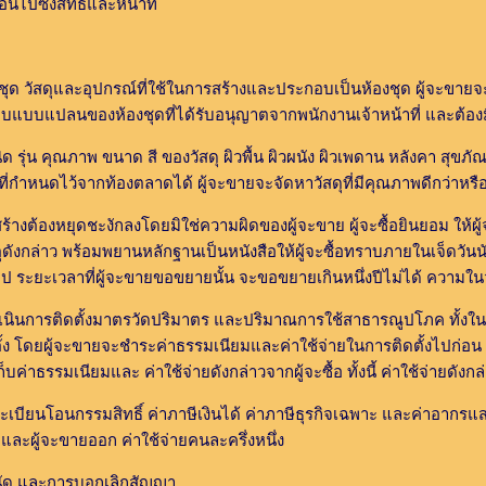
อนไปซึ่งสิทธิและหน้าที่
ดุและอุปกรณ์ที่ใช้ในการสร้างและประกอบเป็นห้องชุด ผู้จะขายจ
บแปลนของห้องชุดที่ได้รับอนุญาตจากพนักงานเจ้าหน้าที่ และต้อง
 คุณภาพ ขนาด สี ของวัสดุ ผิวพื้น ผิวผนัง ผิวเพดาน หลังคา สุขภัณ
่กำหนดไว้จากท้องตลาดได้ ผู้จะขายจะจัดหาวัสดุที่มีคุณภาพดีกว่าหรื
องหยุดชะงักลงโดยมิใช่ความผิดของผู้จะขาย ผู้จะซื้อยินยอม ให้ผู้
ดังกล่าว พร้อมพยานหลักฐานเป็นหนังสือให้ผู้จะซื้อทราบภายในเจ็ดวันนับแ
ระยะเวลาที่ผู้จะขายขอขยายนั้น จะขอขยายเกินหนึ่งปีไม่ได้ ความในวร
ารติดตั้งมาตรวัดปริมาตร และปริมาณการใช้สาธารณูปโภค ทั้งในส่ว
ง โดยผู้จะขายจะชำระค่าธรรมเนียมและค่าใช้จ่ายในการติดตั้งไปก่อน และเ
ก็บค่าธรรมเนียมและ ค่าใช้จ่ายดังกล่าวจากผู้จะซื้อ ทั้งนี้ ค่าใช้จ่ายดังก
บียนโอนกรรมสิทธิ์ ค่าภาษีเงินได้ ค่าภาษีธุรกิจเฉพาะ และค่าอากรแสต
อและผู้จะขายออก ค่าใช้จ่ายคนละครึ่งหนึ่ง
ดนัด และการบอกเลิกสัญญา