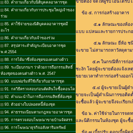
ขายต้อง จัดให้ผู้รับโอนได้รับโ
83. คำถามเกี่ยวกับนิติบุคคลอาคารชุด
84. คำถามเกี่ยวกับการประชุมใหญ่เจ้าของ
ข้อ ๕. การก่อสร้างอาคาร
ร่วม
85. ค่าใช้จ่ายของนิติบุคคลอาคารชุดมี
๕.๑ ลักษณะของห้องชุด วัส
อะไร
แบบ แปลนและรายการประกอบแบ
86. คำถามเกี่ยวกับเจ้าของร่วม
๕.๒ ลักษณะ ยี่ห้อ ชนิด รุ่น
87. สรุปสาระสำคัญระเบียบอาคารชุด
จะขาย ไม่สามารถหาวัสดุตามที
พ.ศ.2554
88. การได้มาซึ่งห้องชุดของคนต่างด้าว
๕.๓ ในกรณีที่การก่อสร้างต้
89. ระเบียบกรมฯ ว่าด้วยการถือกรรมสิทธิ์
ชะงัก โดยผู้จะขายต้องแจ้งเหตุ
ห้องชุดของคนต่างด้าว พ.ศ. 2547
ขยายเวลาทำการก่อสร้างออกไป 
90. แบบฟอร์มที่ใช้เกี่ยวกับอาคารชุด
๕.๔ ผู้จะขายเป็นผู้ดำเนินก
91. กลวิธีตรวจสอบก่อนตัดสินใจซื้อคอนโด
ขายจะเป็นผู้ดำเนินการขอติดตั้
92. คำแนะนำในการถือกรรมสิทธิ์ห้องชุด
จะซื้อแล้ว ผู้จะขายจึงจะเรียกเ
93. ตัวอย่างใบปลอดหนี้ห้องชุด
94. ค่าธรรมเนียมตามกฎหมายอาคารชุด
ข้อ ๖. ค่าใช้จ่ายในการจดทะเ
95. การตรวจสอบโฆษณาขายบ้านจัดสรร
และนิติกรรมในห้องชุด ผู้จะซื้
96. การโฆษณาธุรกิจอสังหาริมทรัพย์
ข้อ ๗ เบี้ยปรับ ดอกเบี้ยผิ