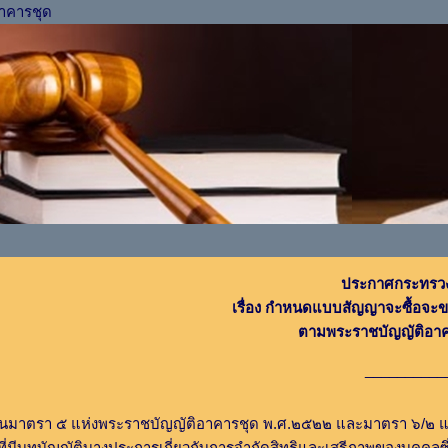
าคารชุด
ประกาศกระทรว
เรื่อง กำหนดแบบสัญญาจะซื้อจะข
ตามพระราชบัญญัติอา
__________
๕ แห่งพระราชบัญญัติอาคารชุด พ.ศ.๒๕๒๒ และมาตรา ๖/๒ แห่งพระร
ี่มีบทบัญญัติบางประการเกี่ยวกับการจำกัดสิทธิและเสรีภาพของบุค