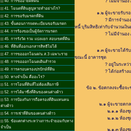
? ไม่มีจำนอง / ไม่มี
40. การขออายัดที่ดิน
41. โฉนดที่ดินสูญหายทำอย่างไร?
๑.๒ ผู้จะขายรับรองว่าอาค
42. การขอรับมรดกที่ดิน
? มีการจำนองรวมอยู่กับที่ดิน ไว้
43. ขั้นตอนการจดทะเบียนขอรับมรดก
หนี้ บุริมสิทธิเท่ากับจำนวนเง
44. การร้องขอเป็นผู้จัดการมรดก
? ไม่มีจำนอง / ไม่มี
45. การรังวัด รวม แบ่งแยก สอบเขตที่ดิน
46. ที่ดินที่ออกเอกสารสิทธิไม่ได้
๑.๓ ผู้จะขายได้รับใบอนุญาตให้
47. การขอออกโฉนด/น.ส.3 เฉพาะราย
ขณะนี้ อาคารชุด
48. การขอออกโฉนดเดินสำรวจ
? อยู่ในระหว่างการก่อสร
49. การครอบครองปรปักษ์ที่ดิน
? ได้ก่อสร้างแล้วเสร็จ
50. ทางจำเป็น คืออะไร?
51. การโอนที่ดินที่ไม่ต้องเสียภาษี
ข้อ ๒. ข้อตกลงจะซื้อจะ
52. การได้มาซึ่งที่ดินของคนต่างด้าว
53. การป้องกันการถือครองที่ดินแทนคน
๒.๑ ผู้จะขายตกลงจะขายและผู้จะ
ต่างด้าว
๒.๑.๑ ห้องชุดเลขที่ ...........
54. การเช่าที่ดินของคนต่างด้าว
๒.๑.๒ ห้องชุดเลขที่ ...........
55. ข้อแตกต่างระหว่างภาระจำยอมกับทาง
จำเป็น
๒.๑.๓ ห้องชุดเลขที่ ..........