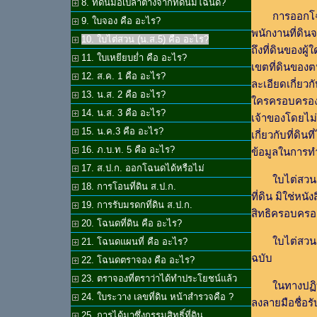
8. ที่ดินมือเปล่าต่างจากที่ดินมีโฉนด?
การออกโฉ
9. ใบจอง คือ อะไร?
พนักงานที่ดิน
10. ใบไต่สวน (น.ส.5) คือ อะไร?
ถึงที่ดินของผู
11. ใบเหยียบย่ำ คือ อะไร?
เขตที่ดินของ
12. ส.ค. 1 คือ อะไร?
ละเอียดเกี่ยวก
13. น.ส. 2 คือ อะไร?
ใครครอบครองที่
14. น.ส. 3 คือ อะไร?
เจ้าของโดยไม่ม
15. น.ค.3 คือ อะไร?
เกี่ยวกับที่ดิ
16. ภ.บ.ท. 5 คือ อะไร?
ข้อมูลในการทำ
17. ส.ป.ก. ออกโฉนดได้หรือไม่
ใบไต่สวนเ
18. การโอนที่ดิน ส.ป.ก.
ที่ดิน มิใช่หน
19. การรับมรดกที่ดิน ส.ป.ก.
สิทธิครอบครอง
20. โฉนดที่ดิน คือ อะไร?
ใบไต่สวนม
21. โฉนดแผนที่ คือ อะไร?
ฉบับ
22. โฉนดตราจอง คือ อะไร?
23. ตราจองที่ตราว่าได้ทำประโยชน์แล้ว
ในทางปฏิบ
24. ใบระวาง เลขที่ดิน หน้าสำรวจคือ ?
ลงลายมือชื่อรั
25. การได้มาซึ่งกรรมสิทธิ์ที่ดิน