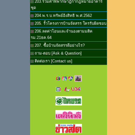
203.รวมคำพิพากษาฎีกากฎหมายอาคาร
ชุด
204.พ.ร.บ.ทรัพย์อิงสิทธิ พ.ศ.2562
205. รั้วโครงการบ้านจัดสรร ใครรับผิดชอบ
206.ลดค่าโอนและจำนองตามมติค
รม.21ธค.64
207. ซื้อบ้านจัดสรรดีอย่างไร?
ถาม-ตอบ [Ask & Question]
ติดต่อเรา [Contact us]