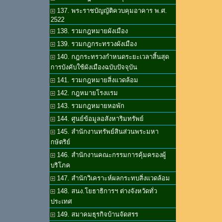
137. พระราชบัญญัติควบคุมอาคาร พ.ศ.
2522
138. รวมกฎหมายผังเมือง
139. รวมกฎกระทรวงผังเมือง
140. กฎกระทรวงกำหนดระยะเวลาสิ้นสุด
การบังคับใช้ผังเมืองฉบับปัจจุบัน
141. รวมกฎหมายสิ่งแวดล้อม
142. กฎหมายโรงแรม
143. รวมกฎหมายหอพัก
144. ศูนย์ข้อมูลอสังหาริมทรัพย์
145. สำนักงานทรัพย์สินส่วนพระมหา
กษัตริย์
146. สำนักงานคณะกรรมการคุ้มครองผู้
บริโภค
147. สำนักวิเคราะห์ผลกระทบสิ่งแวดล้อม
148. สนง.โยธาธิการฯ ต่างจังหวัดทั่ว
ประเทศ
149. สมาคมธุรกิจบ้านจัดสรร