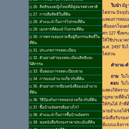
ใบนำ
มีฐ
26. สิทธิของหญิงไทยที่มีคู่สมรสต่างชาติ
ไต่สวน ปัจจุบ
27. การเสียสิทธิในที่ดิน
แสดงการสอบ
28. คำแนะนำในการไปกรมที่ดิน
เพื่อออกโฉนด
29. เอกสารที่ต้องนำไปกรมที่ดิน
ศก 127 ซึ่งพร
30. การตรวจสอบรายชื่อผู้ถือกรรมสิทธิ์ใน
ให้ใช้ประมวลก
ที่ดิน
พ.ศ. 2497 จึงไ
31. ประเภทการจดทะเบียน
ไต่สวน
32. ตัวอย่างคำขอจดทะเบียนสิทธิและ
นิติกรรม
คำถาม-คำ
33. ขั้นตอนการจดทะเบียนขาย
ถาม
ใบไต
34. การมอบอำนาจเกี่ยวกับที่ดิน
ตอบ
ใบไต
35. ตัวอย่างการเขียนหนังสือมอบอำนาจ
แสดงให้ทราบว
ที่ดิน
กฎหมายที่ดิน
36. วิธีป้องกันการหลอกลวงเกี่ยวกับที่ดิน
ให้กันได้ ถ้าท
37. ซื้อบ้านจัดสรรดีอย่างไร?
นายอำเภอได้ร
38. คำแนะนำในการซื้อบ้านจัดสรร
หนังสือรับรอง
39. ขอหนังสือรับรองราคาประเมินที่ดิน
มีแบบแจ้งการคร