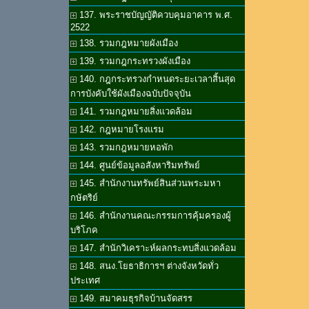
137. พระราชบัญญัติควบคุมอาคาร พ.ศ.
2522
138. รวมกฎหมายผังเมือง
139. รวมกฎกระทรวงผังเมือง
140. กฎกระทรวงกำหนดระยะเวลาสิ้นสุด
การบังคับใช้ผังเมืองฉบับปัจจุบัน
141. รวมกฎหมายสิ่งแวดล้อม
142. กฎหมายโรงแรม
143. รวมกฎหมายหอพัก
144. ศูนย์ข้อมูลอสังหาริมทรัพย์
145. สำนักงานทรัพย์สินส่วนพระมหา
กษัตริย์
146. สำนักงานคณะกรรมการคุ้มครองผู้
บริโภค
147. สำนักวิเคราะห์ผลกระทบสิ่งแวดล้อม
148. สนง.โยธาธิการฯ ต่างจังหวัดทั่ว
ประเทศ
149. สมาคมธุรกิจบ้านจัดสรร