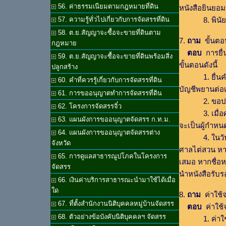
56. ค่าธรรมเนียมตามกฎหมายที่ดิน
หนังสือยินยอม
8. พินัยกรร
57. ความรู้ทั่วไปเกี่ยวกับการจัดสรรที่ดิน
58. ต.ย.สัญญาจะซื้อจะขายที่ดินตาม
7.
ถาม
ขั้นตอน
กฎหมาย
ตอบ
การยื่
59. ต.ย.สัญญาจะซื้อจะขายที่ดินพร้อมสิ่ง
ขั้นตอนดังนี้
ปลูกสร้าง
1. ยื่นคำร้
60. คำที่ควรรู้เกี่ยวกับการจัดสรรที่ดิน
บัญชีพยานต่อเจ
61. การขออนุญาตทำการจัดสรรที่ดิน
2. ขอประกาศห
62. โครงการจัดสรรจิ๋ว
3. เมื่อศาลร
63. แผนผังการขออนุญาตจัดสรร ก.ท.ม.
จะเป็นผู้กำหนด
64. แผนผังการขออนุญาตจัดสรรต่าง
4. ในวันและเ
จังหวัด
ศาลไต่สวน หา
65. การดูแลสาธารณูปโภคในโครงการ
เสมอ หากชื่อหร
จัดสรร
นำหนังสือรับ
66. เงินค่าบริการสาธารณะนำมาใช้ได้เมื่อ
ใด
8.
ถาม
ค่าใช้จ
67. ที่ตั้งสำนักงานนิติบุคคลหมู่บ้านจัดสรร
ตอบ
ค่าใช้จ่
68. ตัวอย่างข้อบังคับนิติบุคคลฯ จัดสรร
1. ค่าใช้จ่