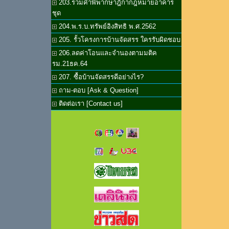
203.รวมคำพิพากษาฎีกากฎหมายอาคาร
ชุด
204.พ.ร.บ.ทรัพย์อิงสิทธิ พ.ศ.2562
205. รั้วโครงการบ้านจัดสรร ใครรับผิดชอบ
206.ลดค่าโอนและจำนองตามมติค
รม.21ธค.64
207. ซื้อบ้านจัดสรรดีอย่างไร?
ถาม-ตอบ [Ask & Question]
ติดต่อเรา [Contact us]