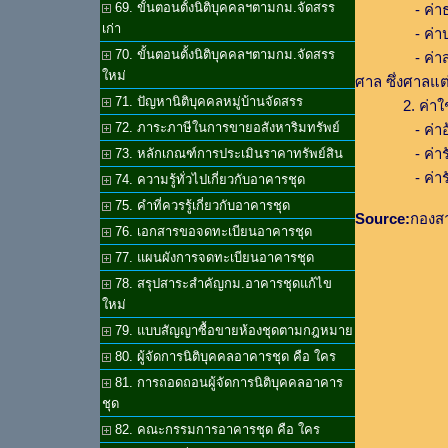
69. ขั้นตอนตั้งนิติบุคคลฯตามกม.จัดสรร
- ค่าธรรม
เก่า
- ค่าประกา
70. ขั้นตอนตั้งนิติบุคคลฯตามกม.จัดสรร
- ค่าส่งประก
ใหม่
ศาล ซึ่งศาลแ
71. ปัญหานิติบุคคลหมู่บ้านจัดสรร
2. ค่าใช้จ
72. ภาระภาษีในการขายอสังหาริมทรัพย์
- ค่าอ้างเ
- ค่ารับรอง
73. หลักเกณฑ์การประเมินราคาทรัพย์สิน
- ค่ารับรอ
74. ความรู้ทั่วไปเกี่ยวกับอาคารชุด
75. คำที่ควรรู้เกี่ยวกับอาคารชุด
Source:
กองสา
76. เอกสารขอจดทะเบียนอาคารชุด
77. แผนผังการจดทะเบียนอาคารชุด
78. สรุปสาระสำคัญกม.อาคารชุดแก้ไข
ใหม่
79. แบบสัญญาซื้อขายห้องชุดตามกฎหมาย
80. ผู้จัดการนิติบุคคลอาคารชุด คือ ใคร
81. การถอดถอนผู้จัดการนิติบุคคลอาคาร
ชุด
82. คณะกรรมการอาคารชุด คือ ใคร