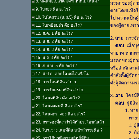
8. ที่ดินมือเปล่าต่างจากที่ดินมีโฉนด?
มรดกของผู้ตา
9. ใบจอง คือ อะไร?
ตายโดยแท้จริง
10. ใบไต่สวน (น.ส.5) คือ อะไร?
ไป ความเป็นผ
ของผู้ตายเพร
11. ใบเหยียบย่ำ คือ อะไร?
12. ส.ค. 1 คือ อะไร?
2.
ถาม
การจัด
13. น.ส. 2 คือ อะไร?
ตอบ
เมื่อบ
14. น.ส. 3 คือ อะไร?
ทายาท หากทาย
15. น.ค.3 คือ อะไร?
มรดกของผู้ตา
16. ภ.บ.ท. 5 คือ อะไร?
หรือสำนักงานท
17. ส.ป.ก. ออกโฉนดได้หรือไม่
คำสั่งตั้งผู้จ
18. การโอนที่ดิน ส.ป.ก.
ตั้งผู้จัดการ
19. การรับมรดกที่ดิน ส.ป.ก.
3.
ถาม
ใครมีสิ
20. โฉนดที่ดิน คือ อะไร?
ตอบ
ผู้มีสิ
21. โฉนดแผนที่ คือ อะไร?
1. ทายาท ได
22. โฉนดตราจอง คือ อะไร?
ทายาทโดยธร
23. ตราจองที่ตราว่าได้ทำประโยชน์แล้ว
1. ผู้สืบส
24. ใบระวาง เลขที่ดิน หน้าสำรวจคือ ?
2. บิดา
25. การได้มาซึ่งกรรมสิทธิ์ที่ดิน