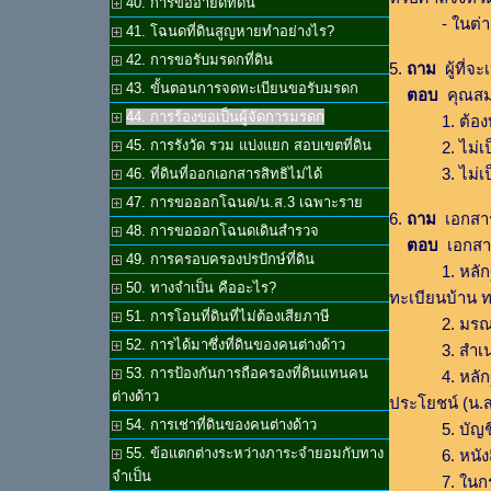
40. การขออายัดที่ดิน
- ในต่างจัง
41. โฉนดที่ดินสูญหายทำอย่างไร?
42. การขอรับมรดกที่ดิน
5.
ถาม
ผู้ที่จ
43. ขั้นตอนการจดทะเบียนขอรับมรดก
ตอบ
คุณสมบั
44. การร้องขอเป็นผู้จัดการมรดก
1. ต้องบรรลุนิ
45. การรังวัด รวม แบ่งแยก สอบเขตที่ดิน
2. ไม่เป็นบุ
3. ไม่เป็น
46. ที่ดินที่ออกเอกสารสิทธิไม่ได้
47. การขอออกโฉนด/น.ส.3 เฉพาะราย
6.
ถาม
เอกสารป
48. การขอออกโฉนดเดินสำรวจ
ตอบ
เอกสารท
49. การครอบครองปรปักษ์ที่ดิน
1. หลักฐานที
50. ทางจำเป็น คืออะไร?
ทะเบียนบ้าน ท
51. การโอนที่ดินที่ไม่ต้องเสียภาษี
2. มรณบัตร
52. การได้มาซึ่งที่ดินของคนต่างด้าว
3. สำเนาทะ
53. การป้องกันการถือครองที่ดินแทนคน
4. หลักฐานซึ
ต่างด้าว
ประโยชน์ (น.ส
54. การเช่าที่ดินของคนต่างด้าว
5. บัญชีเ
55. ข้อแตกต่างระหว่างภาระจำยอมกับทาง
6. หนังสือย
จำเป็น
7. ในกรณีเป็น