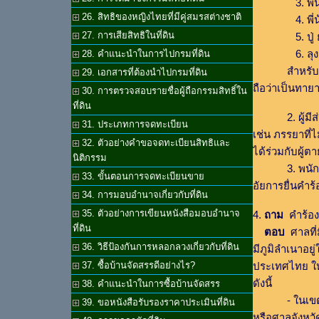
3. พี่น้องร
26. สิทธิของหญิงไทยที่มีคู่สมรสต่างชาติ
4. พี่น้องร
27. การเสียสิทธิในที่ดิน
5. ปู่ ย่
6. ลุง ป้า
28. คำแนะนำในการไปกรมที่ดิน
สำหรับคู่สมร
29. เอกสารที่ต้องนำไปกรมที่ดิน
ถือว่าเป็นทายา
30. การตรวจสอบรายชื่อผู้ถือกรรมสิทธิ์ใน
ที่ดิน
2. ผู้มีส่วนไ
31. ประเภทการจดทะเบียน
เช่น ภรรยาที่
32. ตัวอย่างคำขอจดทะเบียนสิทธิและ
ได้ร่วมกับผู้ตา
นิติกรรม
3. พนักงานอั
33. ขั้นตอนการจดทะเบียนขาย
อัยการยื่นคำ
34. การมอบอำนาจเกี่ยวกับที่ดิน
35. ตัวอย่างการเขียนหนังสือมอบอำนาจ
4.
ถาม
คำร้องต
ที่ดิน
ตอบ
ศาลที่ม
36. วิธีป้องกันการหลอกลวงเกี่ยวกับที่ดิน
มีภูมิลำเนาอย
ประเทศไทย ให้ย
37. ซื้อบ้านจัดสรรดีอย่างไร?
ดังนี้
38. คำแนะนำในการซื้อบ้านจัดสรร
- ในเขตกรุง
39. ขอหนังสือรับรองราคาประเมินที่ดิน
หรือศาลจังหวัด